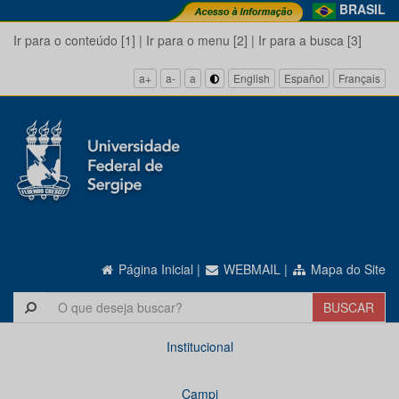
BRASIL
Ir para o conteúdo [1]
|
Ir para o menu [2]
|
Ir para a busca [3]
a+
a-
a
English
Español
Français
Página Inicial
|
WEBMAIL
|
Mapa do Site
Institucional
Campi