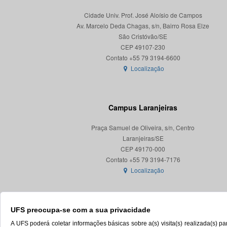
Cidade Univ. Prof. José Aloísio de Campos
Av. Marcelo Deda Chagas, s/n, Bairro Rosa Elze
São Cristóvão/SE
CEP 49107-230
Localização
Campus Laranjeiras
Praça Samuel de Oliveira, s/n, Centro
Laranjeiras/SE
CEP 49170-000
Localização
UFS preocupa-se com a sua privacidade
A UFS poderá coletar informações básicas sobre a(s) visita(s) realizada(s) 