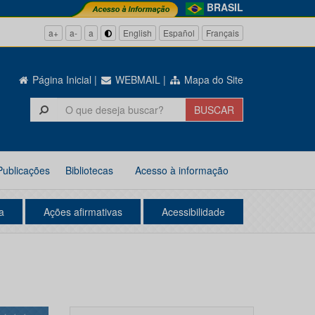
BRASIL
a+
a-
a
English
Español
Français
Página Inicial
|
WEBMAIL
|
Mapa do Site
Publicações
Bibliotecas
Acesso à informação
a
Ações afirmativas
Acessibilidade