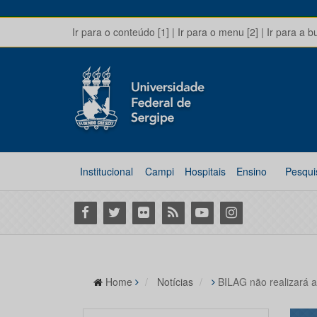
Ir para o conteúdo [1]
|
Ir para o menu [2]
|
Ir para a b
Institucional
Campi
Hospitais
Ensino
Pesqui
Facebook
Twitter
Flickr
RSS
Youtube
Instagram
Home
Notícias
BILAG não realizará a