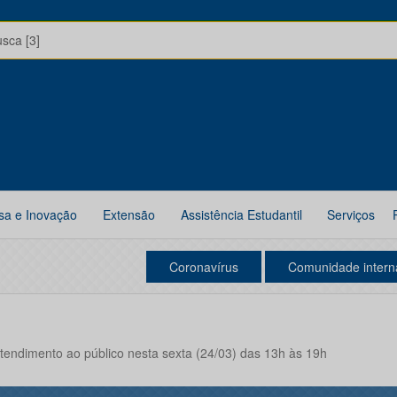
usca [3]
sa e Inovação
Extensão
Assistência Estudantil
Serviços
Coronavírus
Comunidade intern
tendimento ao público nesta sexta (24/03) das 13h às 19h