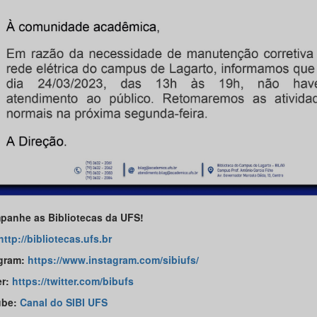
anhe as Bibliotecas da UFS!
http://bibliotecas.ufs.br
gram:
https://www.instagram.com/sibiufs/
er:
https://twitter.com/bibufs
ube:
Canal do SIBI UFS