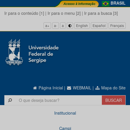
BRASIL
Ir para o conteúdo [1]
|
Ir para o menu [2]
|
Ir para a busca [3]
a+
a-
a
English
Español
Français
Página Inicial
|
WEBMAIL
|
Mapa do Site
Institucional
Campi