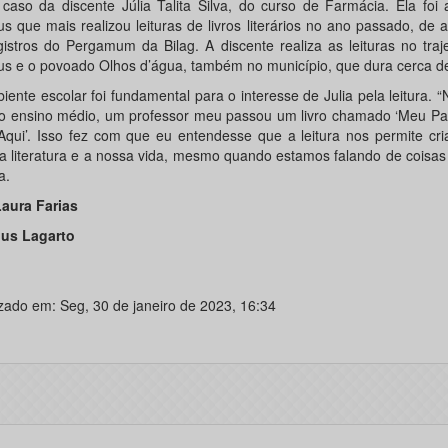
 caso da discente Júlia Talita Silva, do curso de Farmácia. Ela foi
s que mais realizou leituras de livros literários no ano passado, de
gistros do Pergamum da Bilag. A discente realiza as leituras no traj
s e o povoado Olhos d’água, também no município, que dura cerca de
ente escolar foi fundamental para o interesse de Julia pela leitura. “
o ensino médio, um professor meu passou um livro chamado ‘Meu Pa
Aqui’. Isso fez com que eu entendesse que a leitura nos permite cr
 a literatura e a nossa vida, mesmo quando estamos falando de coisas 
a.
aura Farias
us Lagarto
izado em: Seg, 30 de janeiro de 2023, 16:34