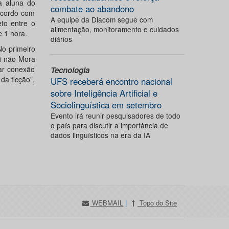
 a aluna do
combate ao abandono
 acordo com
A equipe da Diacom segue com
eto entre o
alimentação, monitoramento e cuidados
 1 hora.
diários
No primeiro
i não Mora
iar conexão
Tecnologia
da ficção”,
UFS receberá encontro nacional
sobre Inteligência Artificial e
Sociolinguística em setembro
Evento irá reunir pesquisadores de todo
o país para discutir a importância de
dados linguísticos na era da IA
WEBMAIL
|
Topo do Site