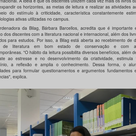
rnacional. A ideia é que os discentes utilizem cada vez mais os livros d
expandir os horizontes, as metas de leitura e realizar as atividades 
eio do estímulo à criticidade, característica constantemente esti
ologias ativas utilizadas no campus.
rdenadora da Bilag, Bárbara Barcellos, acredita que é importante e
o dos discentes com a literatura nacional e internacional, além dos livr
zados para estudos. Por isso, a Bilag está aberta ao recebimento de
os de literatura em bom estado de conservação e com a
porâneas. "O hábito da leitura possibilita diversos benefícios, além d
te ao estresse e no desenvolvimento da criatividade, estimul
cínio, a reflexão e amplia o conhecimento. Dessa forma, o alu
idades para formular questionamentos e argumentos fundamentos 
cias", explica.