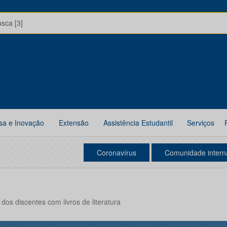
usca [3]
sa e Inovação
Extensão
Assistência Estudantil
Serviços
Coronavírus
Comunidade intern
 dos discentes com livros de literatura