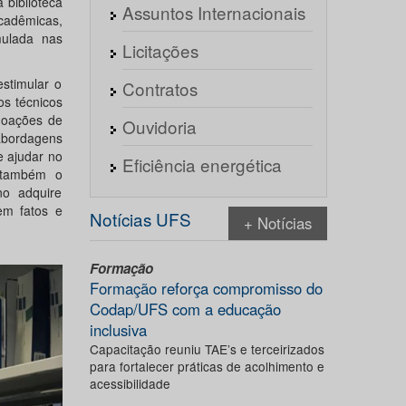
a biblioteca
Assuntos Internacionais
acadêmicas,
mulada nas
Licitações
stimular o
Contratos
os técnicos
 doações de
Ouvidoria
bordagens
e ajudar no
Eficiência energética
a também o
no adquire
em fatos e
Notícias UFS
+ Notícias
Formação
Formação reforça compromisso do
Codap/UFS com a educação
inclusiva
Capacitação reuniu TAE’s e terceirizados
para fortalecer práticas de acolhimento e
acessibilidade