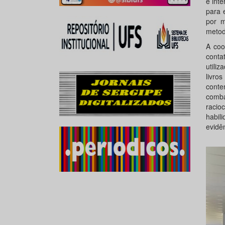
e inte
para 
por m
metod
A coo
contat
utili
livr
contem
comba
racio
habil
evidên