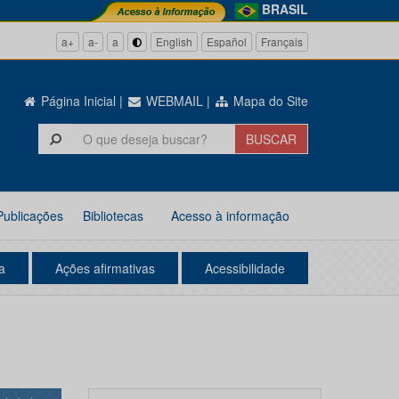
BRASIL
a+
a-
a
English
Español
Français
Página Inicial
|
WEBMAIL
|
Mapa do Site
Publicações
Bibliotecas
Acesso à informação
a
Ações afirmativas
Acessibilidade