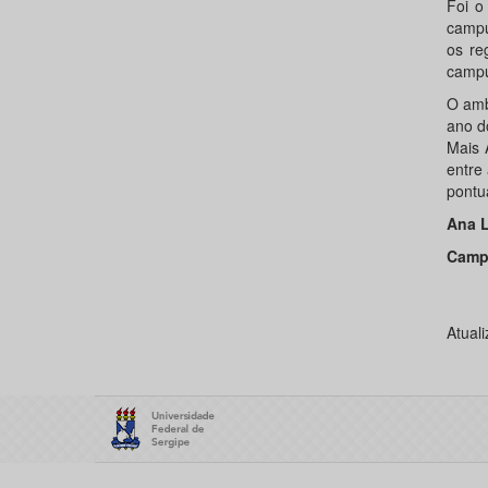
Foi o
campu
os re
campu
O ambi
ano d
Mais 
entre
pontu
Ana L
Camp
Atual