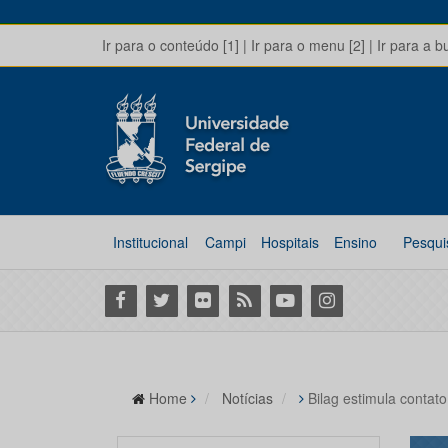
Ir para o conteúdo [1]
|
Ir para o menu [2]
|
Ir para a b
Institucional
Campi
Hospitais
Ensino
Pesqui
Facebook
Twitter
Flickr
RSS
Youtube
Instagram
Home
Notícias
Bilag estimula contato