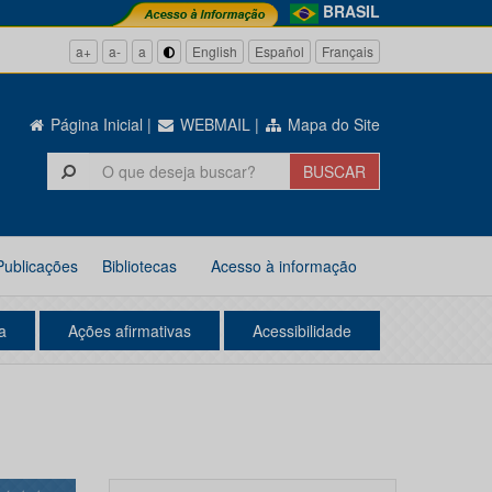
BRASIL
a+
a-
a
English
Español
Français
Página Inicial
|
WEBMAIL
|
Mapa do Site
Publicações
Bibliotecas
Acesso à informação
a
Ações afirmativas
Acessibilidade