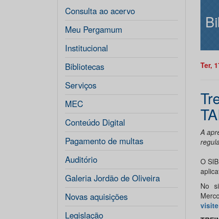
Consulta ao acervo
Bi
Meu Pergamum
Institucional
Ter, 
Bibliotecas
Serviços
Tr
MEC
T
Conteúdo Digital
A apr
Pagamento de multas
regul
Auditório
O SIB
aplica
Galeria Jordão de Oliveira
No si
Novas aquisições
Merco
visit
Legislação