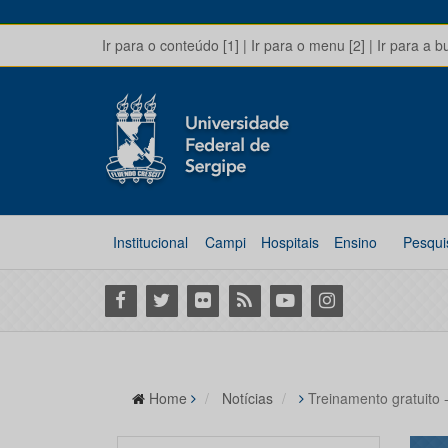
Ir para o conteúdo [1]
|
Ir para o menu [2]
|
Ir para a b
Institucional
Campi
Hospitais
Ensino
Pesqui
Facebook
Twitter
Flickr
RSS
Youtube
Instagram
Home
Notícias
Treinamento gratuit