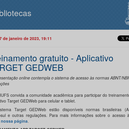
bliotecas
17 de janeiro de 2023, 19:11
einamento gratuito - Aplicativo
ARGET GEDWEB
esentação online contempla o sistema de acesso às normas ABNT/NBR
ações
IUFS convida a comunidade acadêmica para participar do treinamento
tivo Target GEDWeb para celular e tablet.
stema Target GEDWeb estão disponíveis normas brasileiras (
sul e outras regulações. Para mais informações sobre o acesso 
e nossa página
.