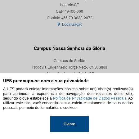
Lagarto/SE
CEP 49400-000
Localização
Campus Nossa Senhora da Glória
Campus do Sertão
Rodovia Engenheiro Jorge Neto, km 3, Silos
Nossa Senhora da Glória/SE
CEP 49680-000
UFS preocupa-se com a sua privacidade
A UFS poderá coletar informações básicas sobre a(s) visita(s) realizada(s)
Localização
para aprimorar a experiência de navegação dos visitantes deste site,
segundo o que estabelece a
Política de Privacidade de Dados Pessoais.
Ao
utilizar este site, você concorda com a coleta e tratamento de seus dados
pessoais por meio de formulários e cookies.
© 2026. Todos os direitos reservados.
Ciente
Universidade Federal de Sergipe.