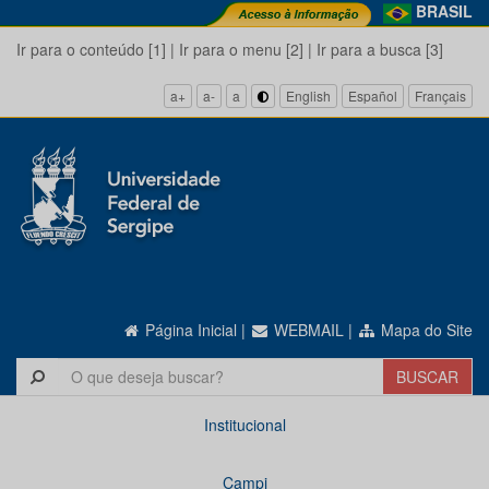
BRASIL
Ir para o conteúdo [1]
|
Ir para o menu [2]
|
Ir para a busca [3]
a+
a-
a
English
Español
Français
Página Inicial
|
WEBMAIL
|
Mapa do Site
Institucional
Campi