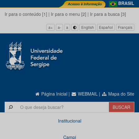
BRASIL
Ir para o conteúdo [1]
|
Ir para o menu [2]
|
Ir para a busca [3]
a+
a-
a
English
Español
Français
Página Inicial
|
WEBMAIL
|
Mapa do Site
Institucional
Campi