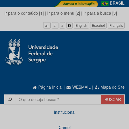
BRASIL
Ir para o conteúdo [1]
|
Ir para o menu [2]
|
Ir para a busca [3]
a+
a-
a
English
Español
Français
Página Inicial
|
WEBMAIL
|
Mapa do Site
Institucional
Campi