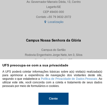
Av. Governador Marcelo Déda, 13, Centro
Lagarto/SE
CEP 49400-000
Localização
Campus Nossa Senhora da Glória
Campus do Sertão
Rodovia Engenheiro Jorge Neto, km 3, Silos
Nossa Senhora da Glória/SE
CEP 49680-000
UFS preocupa-se com a sua privacidade
A UFS poderá coletar informações básicas sobre a(s) visita(s) realizada(s)
Localização
para aprimorar a experiência de navegação dos visitantes deste site,
segundo o que estabelece a
Política de Privacidade de Dados Pessoais.
Ao
utilizar este site, você concorda com a coleta e tratamento de seus dados
pessoais por meio de formulários e cookies.
© 2026. Todos os direitos reservados.
Ciente
Universidade Federal de Sergipe.