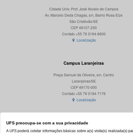
Cidade Univ. Prof. José Aloísio de Campos
Av. Marcelo Deda Chagas, s/n, Bairro Rosa Elze
São Cristóvão/SE
CEP 49107-230
Localização
Campus Laranjeiras
Praça Samuel de Oliveira, s/n, Centro
Laranjeiras/SE
CEP 49170-000
Localização
UFS preocupa-se com a sua privacidade
A UFS poderá coletar informações básicas sobre a(s) visita(s) realizada(s) 