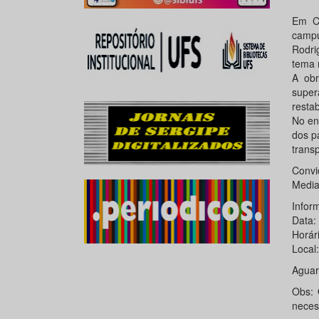
Em Ce
campu
Rodrig
tema 
A obr
super
resta
No en
dos p
trans
Convid
Mediad
Infor
Data: 
Horár
Local
Aguar
Obs: 
neces