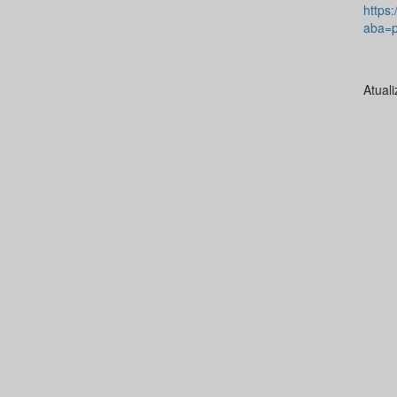
https:
aba=p
Atual