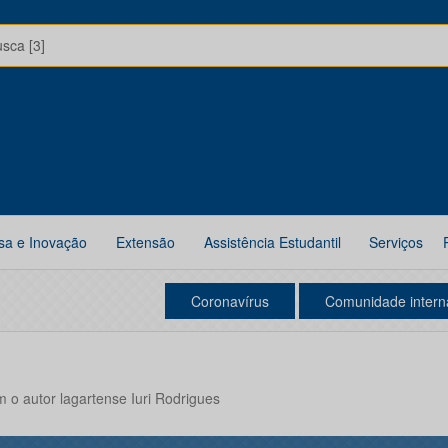
usca [3]
sa e Inovação
Extensão
Assistência Estudantil
Serviços
Coronavírus
Comunidade intern
o autor lagartense Iuri Rodrigues