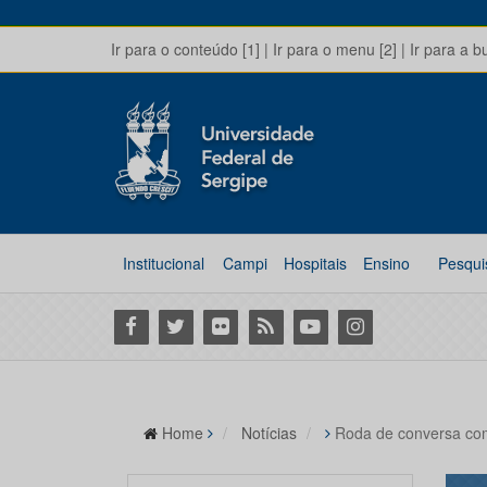
Ir para o conteúdo [1]
|
Ir para o menu [2]
|
Ir para a b
Institucional
Campi
Hospitais
Ensino
Pesqui
Facebook
Twitter
Flickr
RSS
Youtube
Instagram
Home
Notícias
Roda de conversa com 