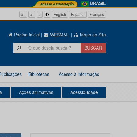
BRASIL
a+
a-
a
English
Español
Français
Página Inicial
|
WEBMAIL
|
Mapa do Site
Publicações
Bibliotecas
Acesso à informação
a
Ações afirmativas
Acessibilidade