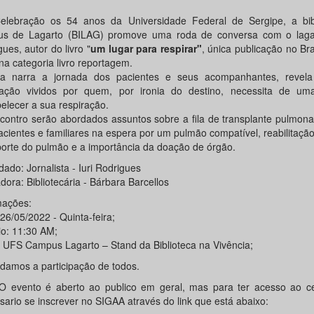
lebração os 54 anos da Universidade Federal de Sergipe, a bib
s de Lagarto (BILAG) promove uma roda de conversa com o lagar
ues, autor do livro "
um lugar para respirar"
, única publicação no Bra
na categoria livro reportagem.
a narra a jornada dos pacientes e seus acompanhantes, revel
ação vividos por quem, por ironia do destino, necessita de uma
belecer a sua respiração.
contro serão abordados assuntos sobre a fila de transplante pulmona
acientes e familiares na espera por um pulmão compatível, reabilitaçã
porte do pulmão e a importância da doação de órgão.
ado: Jornalista - Iuri Rodrigues
ora: Bibliotecária - Bárbara Barcellos
mações:
26/05/2022 - Quinta-feira;
io: 11:30 AM;
: UFS Campus Lagarto – Stand da Biblioteca na Vivência;
damos a participação de todos.
O evento é aberto ao publico em geral, mas para ter acesso ao cer
sario se inscrever no SIGAA através do link que está abaixo: