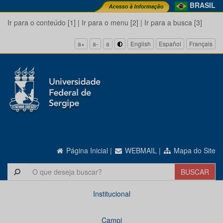
BRASIL
Ir para o conteúdo [1]
|
Ir para o menu [2]
|
Ir para a busca [3]
a+
a-
a
English
Español
Français
Página Inicial
|
WEBMAIL
|
Mapa do Site
Institucional
Campi