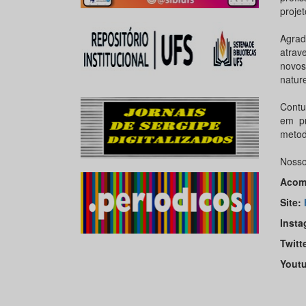
projet
Agrad
atrav
novos
nature
Contu
em p
metod
Nosso
Acomp
Site:
Insta
Twitt
Yout