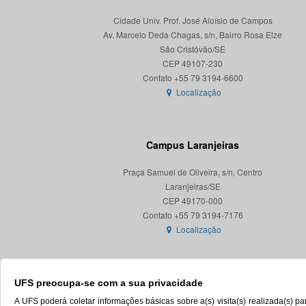
Cidade Univ. Prof. José Aloísio de Campos
Av. Marcelo Deda Chagas, s/n, Bairro Rosa Elze
São Cristóvão/SE
CEP 49107-230
Localização
Campus Laranjeiras
Praça Samuel de Oliveira, s/n, Centro
Laranjeiras/SE
CEP 49170-000
Localização
UFS preocupa-se com a sua privacidade
A UFS poderá coletar informações básicas sobre a(s) visita(s) realizada(s) 