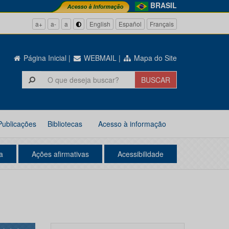
BRASIL
a+
a-
a
English
Español
Français
Página Inicial
|
WEBMAIL
|
Mapa do Site
Publicações
Bibliotecas
Acesso à informação
a
Ações afirmativas
Acessibilidade