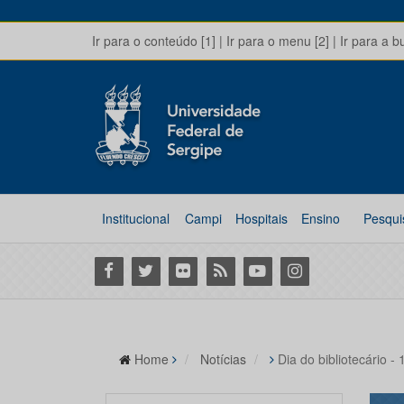
Ir para o conteúdo [1]
|
Ir para o menu [2]
|
Ir para a b
Institucional
Campi
Hospitais
Ensino
Pesqui
Facebook
Twitter
Flickr
RSS
Youtube
Instagram
Home
Notícias
Dia do bibliotecário -