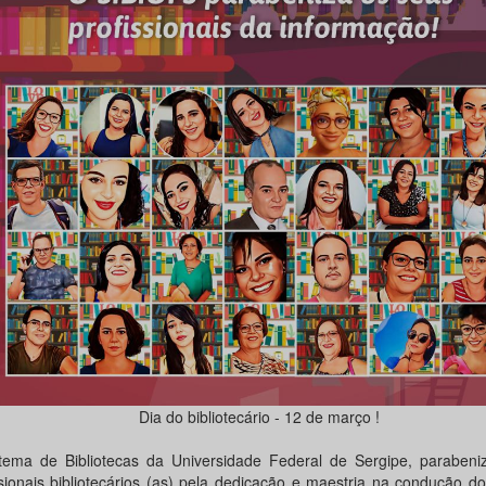
Dia do bibliotecário - 12 de março !
tema de Bibliotecas da Universidade Federal de Sergipe, parabeni
ssionais bibliotecários (as) pela dedicação e maestria na condução do