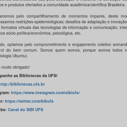
os e produtos ofertados a comunidade acadêmica/científica Brasileira.
ecemos pelo compartilhamento de momentos ímpares, deste mod
essamos restrições epidemiológicas; desafios de adaptação e inovação
 formatos virtuais das tecnologias de informação e comunicação; int
za sócio-política/econômica, psicológica, etc.
do, optamos pelo comprometimento e engajamento coletivo somand
rol do bem comum. Somos quem somos, porque somos todos nó
ologia Ubuntu).
 muito obrigado!
anhe as Bibliotecas da UFS!
http://bibliotecas.ufs.br
gram:
https://www.instagram.com/sibiufs/
er:
https://twitter.com/bibufs
ube:
Canal do SIBI UFS