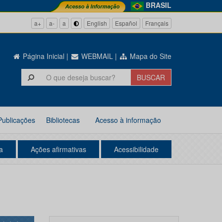
BRASIL
a+
a-
a
English
Español
Français
Página Inicial
|
WEBMAIL
|
Mapa do Site
Publicações
Bibliotecas
Acesso à informação
a
Ações afirmativas
Acessibilidade