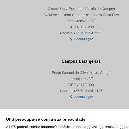
Cidade Univ. Prof. José Aloísio de Campos
Av. Marcelo Deda Chagas, s/n, Bairro Rosa Elze
São Cristóvão/SE
CEP 49107-230
Localização
Campus Laranjeiras
Praça Samuel de Oliveira, s/n, Centro
Laranjeiras/SE
CEP 49170-000
Localização
UFS preocupa-se com a sua privacidade
A UFS poderá coletar informações básicas sobre a(s) visita(s) realizada(s) 