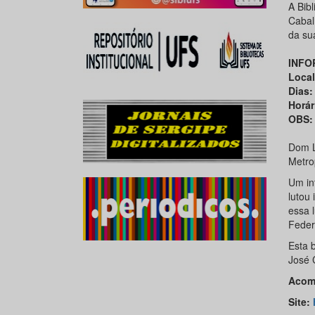
A Bib
Cabal
da sua
INFO
Loca
Dias
Horár
OBS:
Dom L
Metro
Um in
lutou
essa 
Feder
Esta 
José 
Acomp
Site: