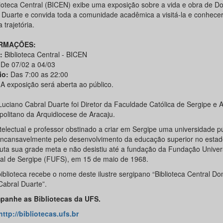
lioteca Central (BICEN) exibe uma exposição sobre a vida e obra de D
 Duarte e convida toda a comunidade acadêmica a visitá-la e conhece
 trajetória.
RMAÇÕES:
l:
Biblioteca Central - BICEN
:
De 07/02 a 04/03
io:
Das 7:00 as 22:00
A exposição será aberta ao público.
uciano Cabral Duarte foi Diretor da Faculdade Católica de Sergipe e 
politano da Arquidiocese de Aracaju.
telectual e professor obstinado a criar em Sergipe uma universidade pú
 incansavelmente pelo desenvolvimento da educação superior no estad
luta sua grade meta e não desistiu até a fundação da Fundação Unive
al de Sergipe (FUFS), em 15 de maio de 1968.
biblioteca recebe o nome deste ilustre sergipano “Biblioteca Central D
Cabral Duarte”.
anhe as Bibliotecas da UFS.
http://bibliotecas.ufs.br