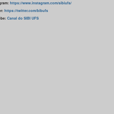
gram:
https://www.instagram.com/sibiufs/
er:
https://twitter.com/bibufs
ube:
Canal do SIBI UFS