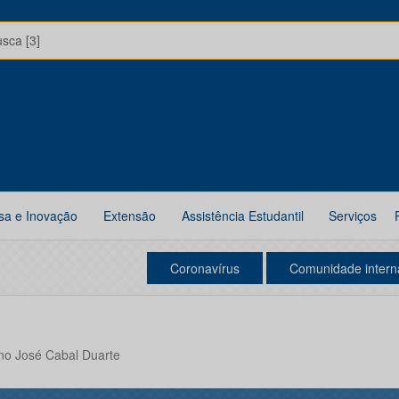
usca [3]
sa e Inovação
Extensão
Assistência Estudantil
Serviços
Coronavírus
Comunidade intern
no José Cabal Duarte