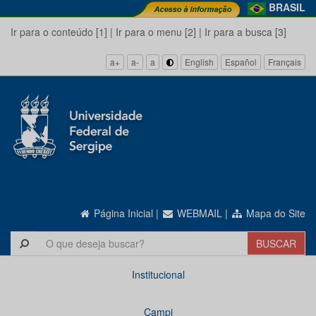
BRASIL
Ir para o conteúdo [1]
|
Ir para o menu [2]
|
Ir para a busca [3]
a+
a-
a
English
Español
Français
Página Inicial
|
WEBMAIL
|
Mapa do Site
Institucional
Campi