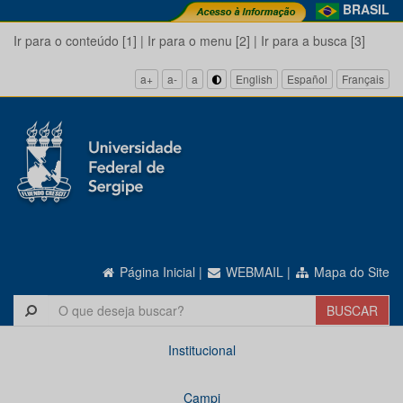
BRASIL
Ir para o conteúdo [1]
|
Ir para o menu [2]
|
Ir para a busca [3]
a+
a-
a
English
Español
Français
Página Inicial
|
WEBMAIL
|
Mapa do Site
Institucional
Campi