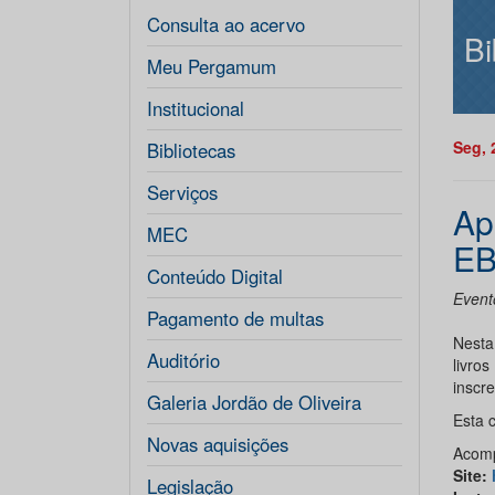
Consulta ao acervo
Bi
Meu Pergamum
Institucional
Seg, 
Bibliotecas
Serviços
Ap
MEC
E
Conteúdo Digital
Event
Pagamento de multas
Nesta
Auditório
livro
inscre
Galeria Jordão de Oliveira
Esta 
Novas aquisições
Acomp
Site
:
Legislação