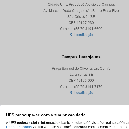
Cidade Univ. Prof. José Aloísio de Campos
Av. Marcelo Deda Chagas, s/n, Bairro Rosa Elze
São Cristóvão/SE
CEP 49107-230
Localização
Campus Laranjeiras
Praça Samuel de Oliveira, s/n, Centro
Laranjeiras/SE
CEP 49170-000
Localização
UFS preocupa-se com a sua privacidade
A UFS poderá coletar informações básicas sobre a(s) visita(s) realizada(s) 
Dados Pessoais.
Ao utilizar este site, você concorda com a coleta e tratament