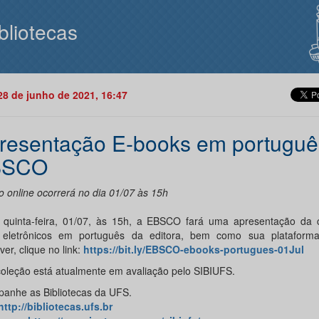
bliotecas
28 de junho de 2021, 16:47
resentação E-books em portuguê
BSCO
o online ocorrerá no dia 01/07 às 15h
 quinta-feira, 01/07, às 15h, a EBSCO fará uma apresentação da 
s eletrônicos em português da editora, bem como sua plataform
ver, clique no link:
https://bit.ly/EBSCO-ebooks-portugues-01Jul
coleção está atualmente em avaliação pelo SIBIUFS.
anhe as Bibliotecas da UFS.
http://bibliotecas.ufs.br