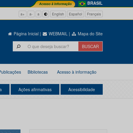
BRASIL
a+
a-
a
English
Español
Français
Página Inicial
|
WEBMAIL
|
Mapa do Site
Publicações
Bibliotecas
Acesso à informação
a
Ações afirmativas
Acessibilidade