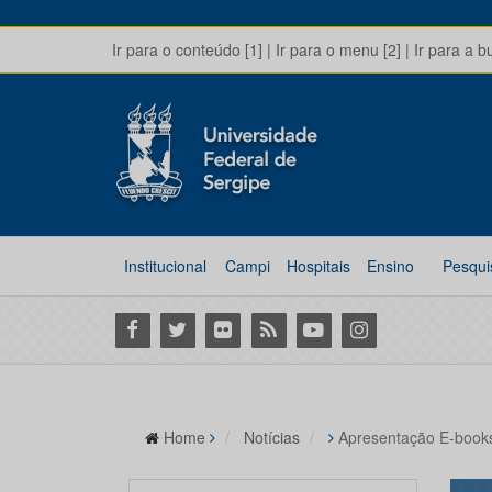
Ir para o conteúdo [1]
|
Ir para o menu [2]
|
Ir para a b
Institucional
Campi
Hospitais
Ensino
Pesqui
Facebook
Twitter
Flickr
RSS
Youtube
Instagram
Home
Notícias
Apresentação E-book