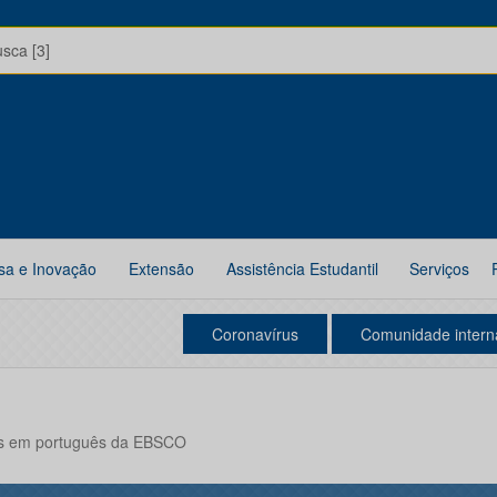
usca [3]
sa e Inovação
Extensão
Assistência Estudantil
Serviços
Coronavírus
Comunidade intern
s em português da EBSCO