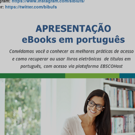
gram
:
https://www.instagram.com/sibiufs/
er
:
https://twitter.com/bibufs