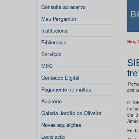
Consulta ao acervo
Bi
Meu Pergamum
Institucional
Sex, 
Bibliotecas
Serviços
SI
MEC
tr
Conteúdo Digital
Trein
Pagamento de multas
comun
Auditório
O SIB
trein
Galeria Jordão de Oliveira
dia 3
Ameri
Novas aquisições
Em br
Legislação