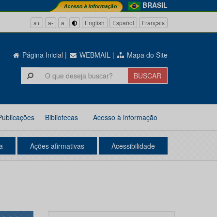
BRASIL
a+
a-
a
English
Español
Français
Página Inicial
|
WEBMAIL
|
Mapa do Site
Publicações
Bibliotecas
Acesso à informação
a
Ações afirmativas
Acessibilidade