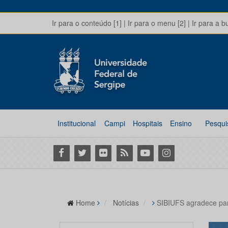
Ir para o conteúdo [1]
|
Ir para o menu [2]
|
Ir para a b
Institucional
Campi
Hospitais
Ensino
Pesqui
Facebook
Twitter
Flickr
RSS
Youtube
Instagram
Home
Notícias
SIBIUFS agradece part