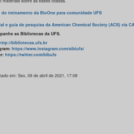
o materiais sobre as bases citadas.
 do treinamento da BioOne para comunidade UFS
ial e guia de pesquisa da American Chemical Society (ACS) via C
anhe as Bibliotecas da UFS.
http://bibliotecas.ufs.br
gram:
https://www.instagram.com/sibiufs/
er:
https://twitter.com/bibufs
izado em: Sex, 09 de abril de 2021, 17:08