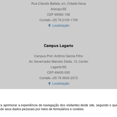
Rua Cláudio Batista, s/n, Cidade Nova
Aracaju/SE
CEP 49060-108
Localização
Campus Lagarto
Campus Prof. Antônio Garcia Filho
Av. Governador Marcelo Déda, 13, Centro
Lagarto/SE
CEP 49400-000
Localização
para aprimorar a experiência de navegação dos visitantes deste site, segundo o q
o de seus dados pessoais por meio de formulários e cookies.
© 2026. Todos os direitos reservados. Universidade Federal de Sergipe