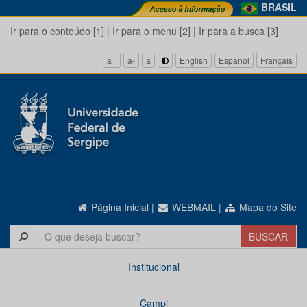
BRASIL
Ir para o conteúdo [1]
|
Ir para o menu [2]
|
Ir para a busca [3]
a+
a-
a
English
Español
Français
Página Inicial
|
WEBMAIL
|
Mapa do Site
Institucional
Campi