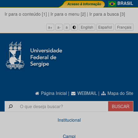
BRASIL
Ir para o conteúdo [1]
|
Ir para o menu [2]
|
Ir para a busca [3]
a+
a-
a
English
Español
Français
Página Inicial
|
WEBMAIL
|
Mapa do Site
Institucional
Campi