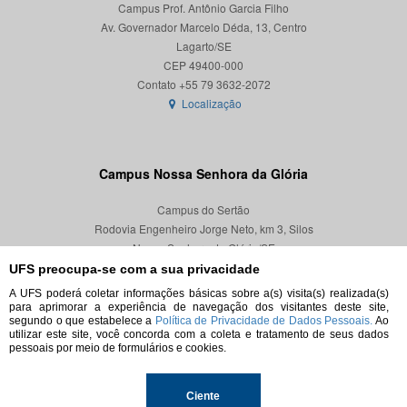
Campus Prof. Antônio Garcia Filho
Av. Governador Marcelo Déda, 13, Centro
Lagarto/SE
CEP 49400-000
Localização
Campus Nossa Senhora da Glória
Campus do Sertão
Rodovia Engenheiro Jorge Neto, km 3, Silos
Nossa Senhora da Glória/SE
CEP 49680-000
UFS preocupa-se com a sua privacidade
A UFS poderá coletar informações básicas sobre a(s) visita(s) realizada(s)
Localização
para aprimorar a experiência de navegação dos visitantes deste site,
segundo o que estabelece a
Política de Privacidade de Dados Pessoais.
Ao
utilizar este site, você concorda com a coleta e tratamento de seus dados
pessoais por meio de formulários e cookies.
© 2026. Todos os direitos reservados.
Ciente