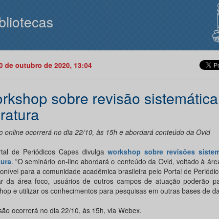
bliotecas
20 de outubro de 2020, 13:04
rkshop sobre revisão sistemática
eratura
o online ocorrerá no dia 22/10, às 15h e abordará conteúdo da Ovid
tal de Periódicos Capes divulga
workshop sobre revisões siste
tura
. "O seminário on-line abordará o conteúdo da Ovid, voltado à ár
ponível para a comunidade acadêmica brasileira pelo Portal de Periód
r da área foco, usuários de outros campos de atuação poderão par
hop e utilizar os conhecimentos para pesquisas em outras bases de d
são ocorrerá no dia 22/10, às 15h, via Webex.