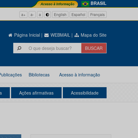
BRASIL
a+
a-
a
English
Español
Français
Página Inicial
|
WEBMAIL
|
Mapa do Site
Publicações
Bibliotecas
Acesso à informação
a
Ações afirmativas
Acessibilidade