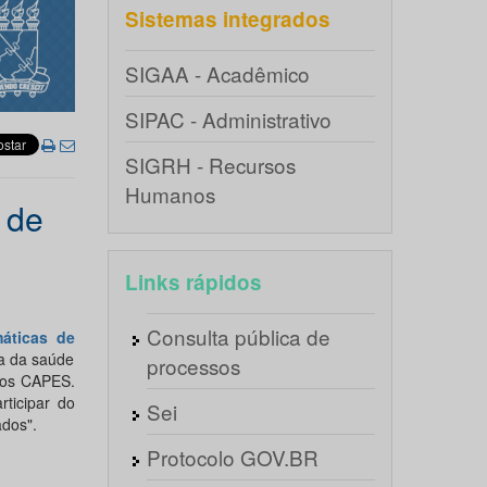
Sistemas integrados
SIGAA - Acadêmico
SIPAC - Administrativo
SIGRH - Recursos
Humanos
 de
Links rápidos
Consulta pública de
máticas de
ea da saúde
processos
icos CAPES.
ticipar do
Sei
ados".
Protocolo GOV.BR