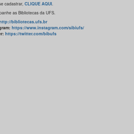
se cadastrar,
CLIQUE AQUI
.
anhe as Bibliotecas da UFS.
http://bibliotecas.ufs.br
gram
:
https://www.instagram.com/sibiufs/
er
:
https://twitter.com/bibufs