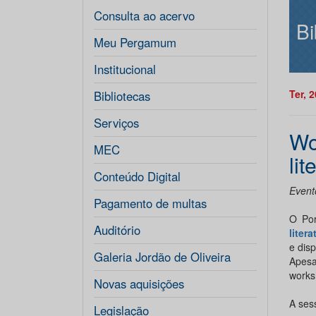
Consulta ao acervo
Bi
Meu Pergamum
Institucional
Ter, 
Bibliotecas
Serviços
Wo
MEC
lit
Conteúdo Digital
Event
Pagamento de multas
O Por
Auditório
litera
e dis
Galeria Jordão de Oliveira
Apesa
works
Novas aquisições
A ses
Legislação