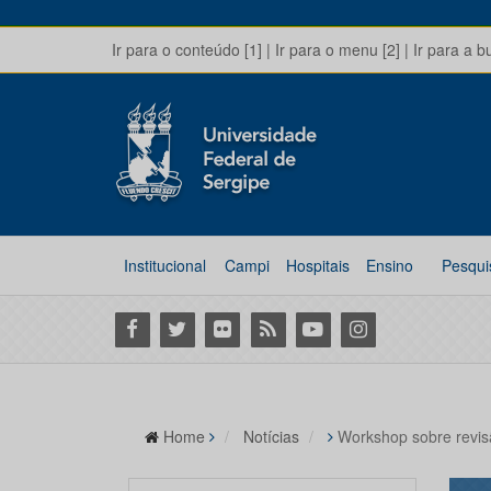
Ir para o conteúdo [1]
|
Ir para o menu [2]
|
Ir para a b
Institucional
Campi
Hospitais
Ensino
Pesqui
Facebook
Twitter
Flickr
RSS
Youtube
Instagram
Home
Notícias
Workshop sobre revisã