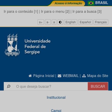
BRASIL
Ir para o conteúdo [1]
|
Ir para o menu [2]
|
Ir para a busca [3]
a+
a-
a
English
Español
Français
Página Inicial
|
WEBMAIL
|
Mapa do Site
Institucional
Campi