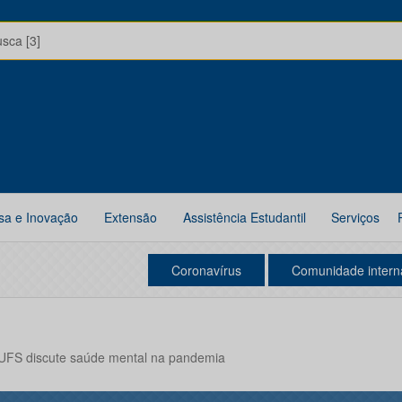
usca [3]
sa e Inovação
Extensão
Assistência Estudantil
Serviços
Coronavírus
Comunidade intern
BIUFS discute saúde mental na pandemia