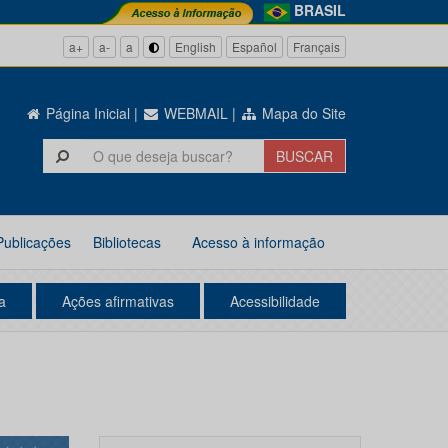
BRASIL
a+
a-
a
English
Español
Français
Página Inicial
|
WEBMAIL
|
Mapa do Site
Publicações
Bibliotecas
Acesso à informação
a
Ações afirmativas
Acessibilidade