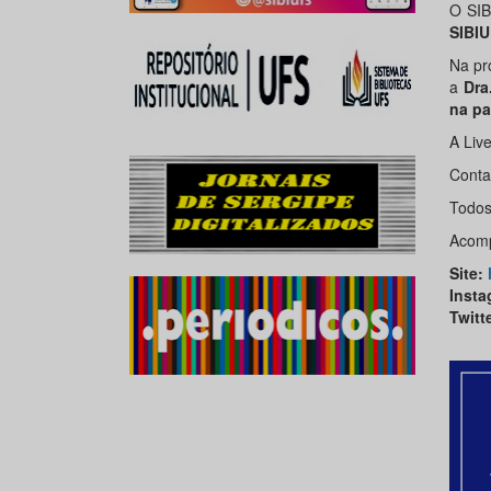
O SIB
SIBI
Na pr
a
Dra.
na p
A Liv
Conta
Todos
Acomp
Site
:
Insta
Twitt