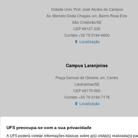
Cidade Univ. Prof. José Aloísio de Campos
Av. Marcelo Deda Chagas, s/n, Bairro Rosa Elze
São Cristóvão/SE
CEP 49107-230
Localização
Campus Laranjeiras
Praça Samuel de Oliveira, s/n, Centro
Laranjeiras/SE
CEP 49170-000
Localização
UFS preocupa-se com a sua privacidade
A UFS poderá coletar informações básicas sobre a(s) visita(s) realizada(s) 