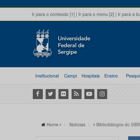
Ir para o conteúdo [1]
|
Ir para o menu [2]
|
Ir para a b
Institucional
Campi
Hospitais
Ensino
Pesqui
Facebook
Twitter
Flickr
RSS
Youtube
Instagram
Home
Notícias
Bibliodiálogos do SI