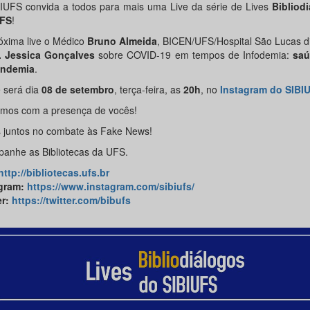
IUFS convida a todos para mais uma Live da série de Lives
Bibliod
UFS
!
óxima live o Médico
Bruno Almeida
, BICEN/UFS/Hospital São Lucas d
 Jessica Gonçalves
sobre COVID-19 em tempos de Infodemia:
saú
andemia
.
e será dia
08 de setembro
, terça-feira, as
20h
, no
Instagram do SIBI
mos com a presença de vocês!
 juntos no combate às Fake News!
anhe as Bibliotecas da UFS.
http://bibliotecas.ufs.br
gram
:
https://www.instagram.com/sibiufs/
er
:
https://twitter.com/bibufs