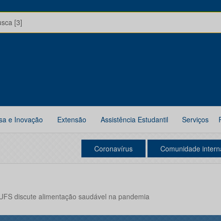
usca [3]
sa e Inovação
Extensão
Assistência Estudantil
Serviços
Coronavírus
Comunidade intern
BIUFS discute alimentação saudável na pandemia