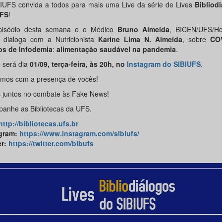
IUFS convida a todos para mais uma Live da série de Lives
Bibliod
UFS
!
pisódio desta semana o o Médico
Bruno Almeida
, BICEN/UFS/Ho
 dialoga com a Nutricionista
Karine Lima N. Almeida
, sobre
CO
s de Infodemia
:
alimentação saudável na pandemia
.
e será dia
01/09, terça-feira, às 20h, no
Instagram do SIBIUFS
.
mos com a presença de vocês!
 juntos no combate às Fake News!
anhe as Bibliotecas da UFS.
http://bibliotecas.ufs.br
gram
:
https://www.instagram.com/sibiufs/
er
:
https://twitter.com/bibufs