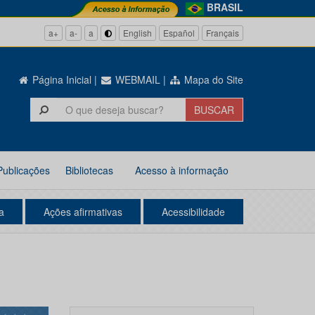
BRASIL
a+
a-
a
English
Español
Français
Página Inicial
|
WEBMAIL
|
Mapa do Site
Publicações
Bibliotecas
Acesso à informação
a
Ações afirmativas
Acessibilidade