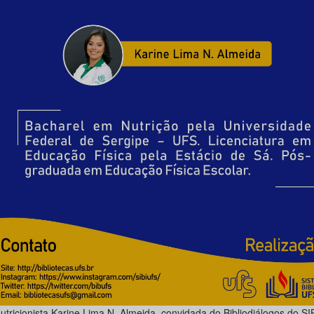
utricionista Karine Lima N. Almeida, convidada do Bibliodiálogos do S