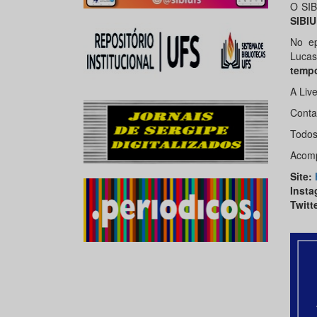
O SIB
SIBI
No e
Lucas
tempo
A Liv
Conta
Todos
Acomp
Site
:
Insta
Twitt