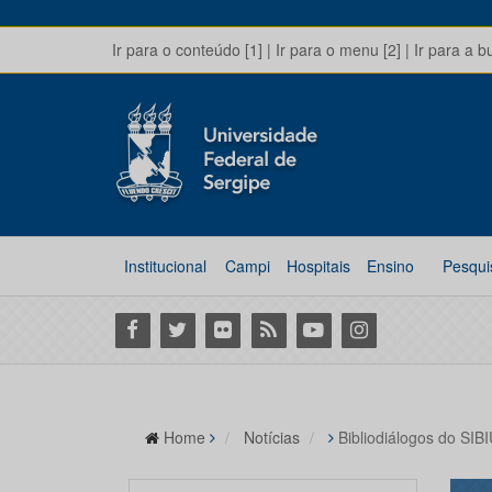
Ir para o conteúdo [1]
|
Ir para o menu [2]
|
Ir para a b
Institucional
Campi
Hospitais
Ensino
Pesqui
Facebook
Twitter
Flickr
RSS
Youtube
Instagram
Home
Notícias
Bibliodiálogos do SI