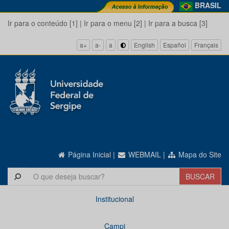
BRASIL
Ir para o conteúdo [1]
|
Ir para o menu [2]
|
Ir para a busca [3]
a+
a-
a
English
Español
Français
Página Inicial
|
WEBMAIL
|
Mapa do Site
Institucional
Campi