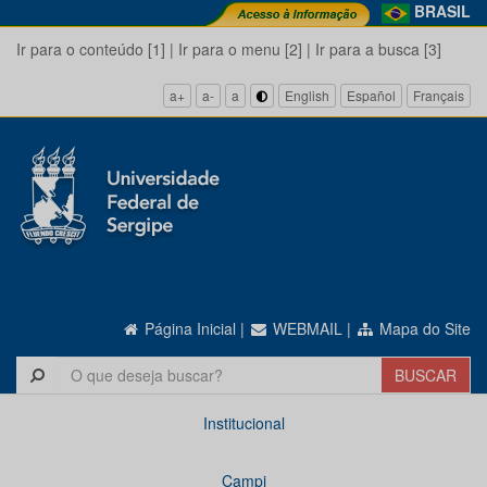
BRASIL
Ir para o conteúdo [1]
|
Ir para o menu [2]
|
Ir para a busca [3]
a+
a-
a
English
Español
Français
Página Inicial
|
WEBMAIL
|
Mapa do Site
Institucional
Campi