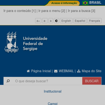
BRASIL
Ir para o conteúdo [1]
|
Ir para o menu [2]
|
Ir para a busca [3]
a+
a-
a
English
Español
Français
Página Inicial
|
WEBMAIL
|
Mapa do Site
Institucional
Campi