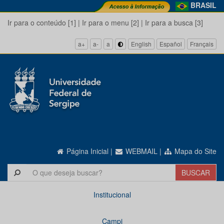
BRASIL
Ir para o conteúdo [1]
|
Ir para o menu [2]
|
Ir para a busca [3]
a+
a-
a
English
Español
Français
Página Inicial
|
WEBMAIL
|
Mapa do Site
Institucional
Campi