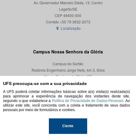
Av. Governador Marcelo Déda, 13, Centro
Lagarto/SE
CEP 49400-000
Localização
Campus Nossa Senhora da Glória
Campus do Sertão
Rodovia Engenheiro Jorge Neto, km 3, Silos
Nossa Senhora da Glória/SE
CEP 49680-000
UFS preocupa-se com a sua privacidade
A UFS poderá coletar informações básicas sobre a(s) visita(s) realizada(s)
Localização
para aprimorar a experiência de navegação dos visitantes deste site,
segundo o que estabelece a
Política de Privacidade de Dados Pessoais.
Ao
utilizar este site, você concorda com a coleta e tratamento de seus dados
pessoais por meio de formulários e cookies.
© 2026. Todos os direitos reservados.
Ciente
Universidade Federal de Sergipe.