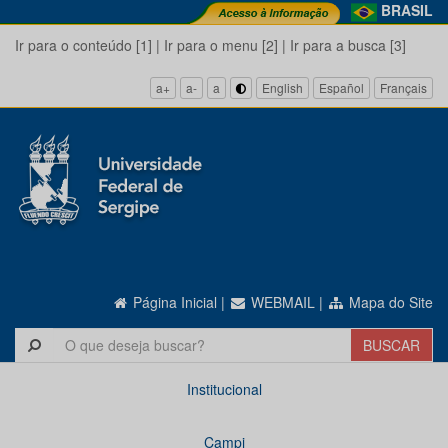
BRASIL
Ir para o conteúdo [1]
|
Ir para o menu [2]
|
Ir para a busca [3]
a+
a-
a
English
Español
Français
Página Inicial
|
WEBMAIL
|
Mapa do Site
Institucional
Campi