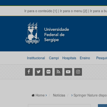
Ir para o conteúdo [1]
|
Ir para o menu [2]
|
Ir para a b
Institucional
Campi
Hospitais
Ensino
Pesqui
Facebook
Twitter
Flickr
RSS
Youtube
Instagram
Home
Notícias
Springer Nature dispo