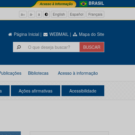
BRASIL
a+
a-
a
English
Español
Français
Página Inicial
|
WEBMAIL
|
Mapa do Site
Publicações
Bibliotecas
Acesso à informação
a
Ações afirmativas
Acessibilidade