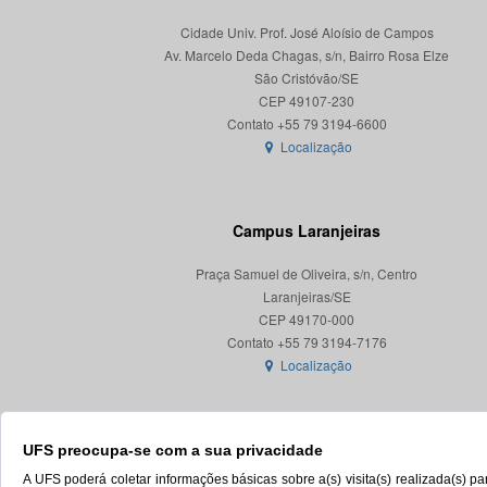
Cidade Univ. Prof. José Aloísio de Campos
Av. Marcelo Deda Chagas, s/n, Bairro Rosa Elze
São Cristóvão/SE
CEP 49107-230
Localização
Campus Laranjeiras
Praça Samuel de Oliveira, s/n, Centro
Laranjeiras/SE
CEP 49170-000
Localização
UFS preocupa-se com a sua privacidade
A UFS poderá coletar informações básicas sobre a(s) visita(s) realizada(s) 