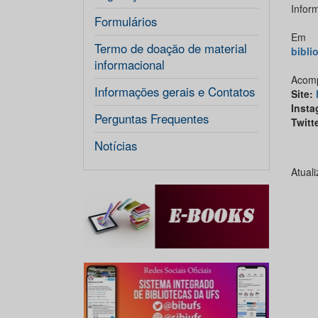
Infor
Formulários
Em c
Termo de doação de material
bibli
informacional
Acomp
Informações gerais e Contatos
Site
:
Insta
Perguntas Frequentes
Twitt
Notícias
Atuali