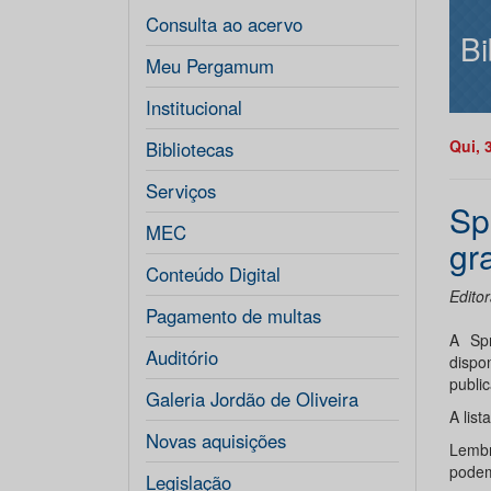
Consulta ao acervo
Bi
Meu Pergamum
Institucional
Qui, 
Bibliotecas
Serviços
Sp
MEC
gr
Conteúdo Digital
Edito
Pagamento de multas
A Spr
Auditório
dispo
public
Galeria Jordão de Oliveira
A list
Novas aquisições
Lembr
podem
Legislação