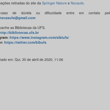
mações retiradas do site da
Springer Nature
e
Nocaute
.
aso de dúvida ou dificuldade entre em contato pelo
otecasufs@gmail.com
anhe as Bibliotecas da UFS.
http://bibliotecas.ufs.br
gram
:
https://www.instagram.com/sibiufs/
er
:
https://twitter.com/bibufs
zado em: Qui, 30 de abril de 2020, 11:06