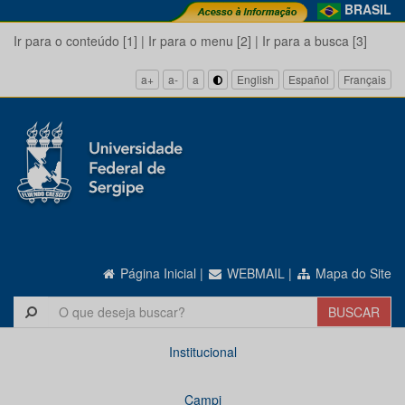
BRASIL
Ir para o conteúdo [1]
|
Ir para o menu [2]
|
Ir para a busca [3]
a+
a-
a
English
Español
Français
Página Inicial
|
WEBMAIL
|
Mapa do Site
Institucional
Campi