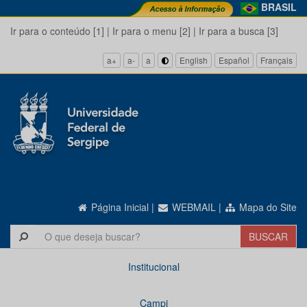
BRASIL
Ir para o conteúdo [1]
|
Ir para o menu [2]
|
Ir para a busca [3]
a+
a-
a
English
Español
Français
Página Inicial
|
WEBMAIL
|
Mapa do Site
Institucional
Campi