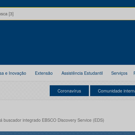
usca [3]
sa e Inovação
Extensão
Assistência Estudantil
Serviços
Coronavírus
Comunidade intern
ará buscador integrado EBSCO Discovery Service (EDS)