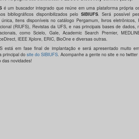
S
é um buscador integrado que reúne em uma plataforma própria os 
sos bibliográficos disponibilizados pelo
SIBIUFS
. Será possível pes
 única, itens disponíveis no catálogo Pergamum, livros eletrônicos, 
tucional (RIUFS), Revistas da UFS, e nas principais bases de dados, 
nacionais, como Scielo, Gale, Academic Search Premier, MEDLIN
ceDirect, IEEE Xplore, ERIC, BioOne e diversas outras.
 está em fase final de implantação e será apresentado muito e
a principal do
site do SIBIUFS
. Acompanhe a gente no site e no twitter 
o das novidades!