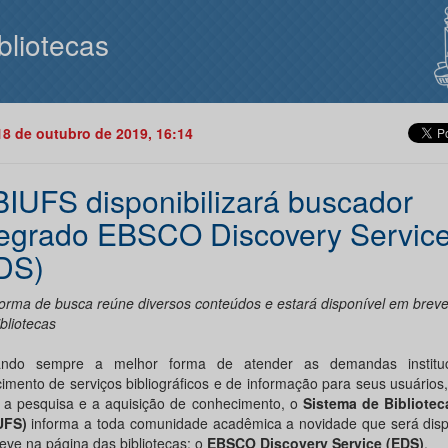
bliotecas
18 de outubro de 2019, 16:14
BIUFS disponibilizará buscador
tegrado EBSCO Discovery Servic
DS)
forma de busca reúne diversos conteúdos e estará disponível em breve
bliotecas
ando sempre a melhor forma de atender as demandas instituc
imento de serviços bibliográficos e de informação para seus usuários, 
 a pesquisa e a aquisição de conhecimento, o
Sistema de Bibliote
UFS)
informa a toda comunidade acadêmica a novidade que será dispo
eve na página das bibliotecas: o
EBSCO Discovery Service (EDS)
.