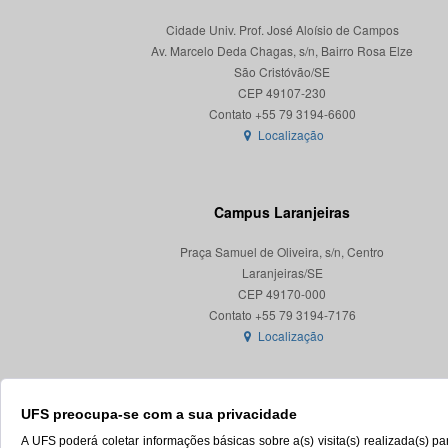
Cidade Univ. Prof. José Aloísio de Campos
Av. Marcelo Deda Chagas, s/n, Bairro Rosa Elze
São Cristóvão/SE
CEP 49107-230
Localização
Campus Laranjeiras
Praça Samuel de Oliveira, s/n, Centro
Laranjeiras/SE
CEP 49170-000
Localização
UFS preocupa-se com a sua privacidade
A UFS poderá coletar informações básicas sobre a(s) visita(s) realizada(s) 