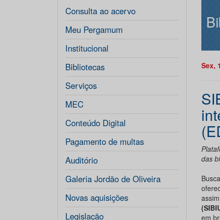
Consulta ao acervo
Bi
Meu Pergamum
Institucional
Sex, 
Bibliotecas
Serviços
SI
MEC
in
Conteúdo Digital
(E
Pagamento de multas
Plata
das bi
Auditório
Galeria Jordão de Oliveira
Busc
oferec
Novas aquisições
assim
(SIBI
Legislação
em br