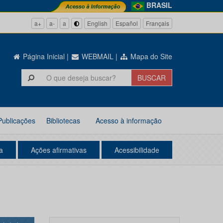
BRASIL
a+
a-
a
English
Español
Français
Página Inicial
|
WEBMAIL
|
Mapa do Site
Publicações
Bibliotecas
Acesso à informação
a
Ações afirmativas
Acessibilidade