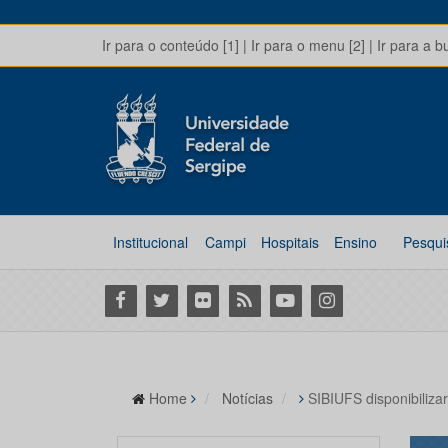
Ir para o conteúdo [1]
|
Ir para o menu [2]
|
Ir para a b
Institucional
Campi
Hospitais
Ensino
Pesqui
Facebook
Twitter
Flickr
RSS
Youtube
Instagram
Home
Notícias
SIBIUFS disponibiliz