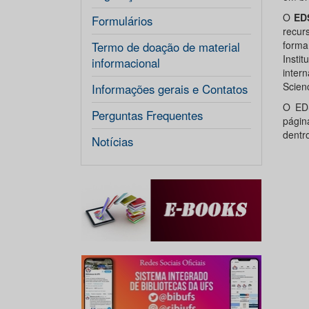
O
ED
Formulários
recur
forma
Termo de doação de material
Insti
informacional
inter
Scien
Informações gerais e Contatos
O EDS
Perguntas Frequentes
págin
dentr
Notícias