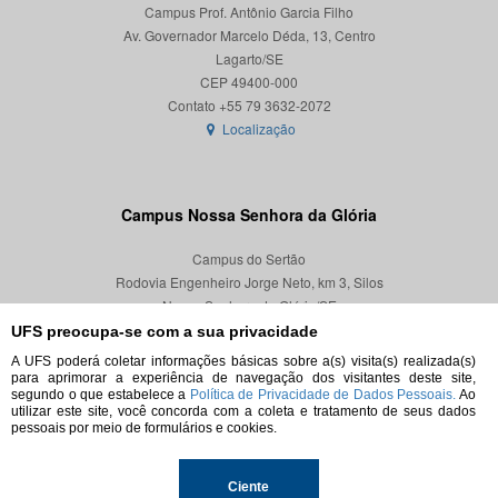
Campus Prof. Antônio Garcia Filho
Av. Governador Marcelo Déda, 13, Centro
Lagarto/SE
CEP 49400-000
Localização
Campus Nossa Senhora da Glória
Campus do Sertão
Rodovia Engenheiro Jorge Neto, km 3, Silos
Nossa Senhora da Glória/SE
CEP 49680-000
UFS preocupa-se com a sua privacidade
A UFS poderá coletar informações básicas sobre a(s) visita(s) realizada(s)
Localização
para aprimorar a experiência de navegação dos visitantes deste site,
segundo o que estabelece a
Política de Privacidade de Dados Pessoais.
Ao
utilizar este site, você concorda com a coleta e tratamento de seus dados
pessoais por meio de formulários e cookies.
© 2026. Todos os direitos reservados.
Ciente