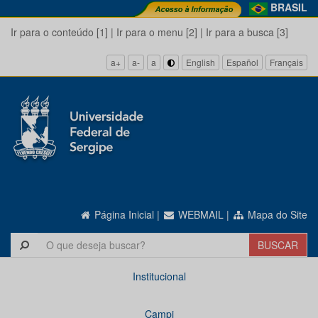
BRASIL
Ir para o conteúdo [1]
|
Ir para o menu [2]
|
Ir para a busca [3]
a+
a-
a
English
Español
Français
Página Inicial
|
WEBMAIL
|
Mapa do Site
Institucional
Campi