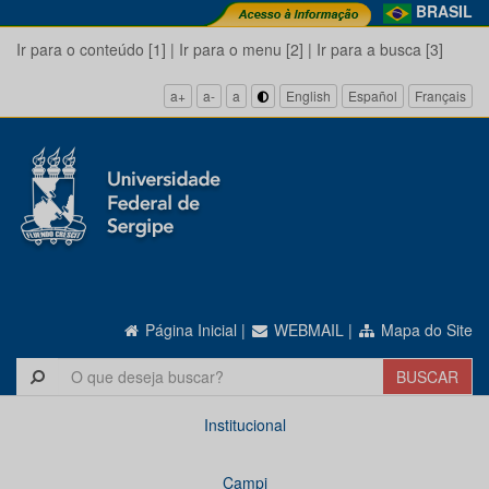
BRASIL
Ir para o conteúdo [1]
|
Ir para o menu [2]
|
Ir para a busca [3]
a+
a-
a
English
Español
Français
Página Inicial
|
WEBMAIL
|
Mapa do Site
Institucional
Campi