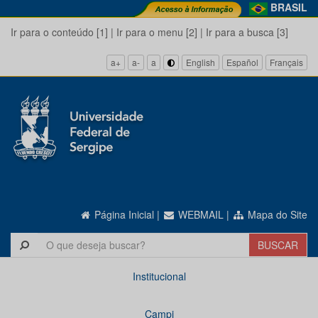
BRASIL
Ir para o conteúdo [1]
|
Ir para o menu [2]
|
Ir para a busca [3]
a+
a-
a
English
Español
Français
Página Inicial
|
WEBMAIL
|
Mapa do Site
Institucional
Campi