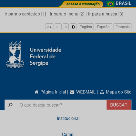
BRASIL
Ir para o conteúdo [1]
|
Ir para o menu [2]
|
Ir para a busca [3]
a+
a-
a
English
Español
Français
Página Inicial
|
WEBMAIL
|
Mapa do Site
Institucional
Campi