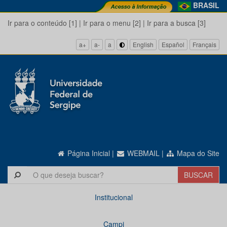
BRASIL
Ir para o conteúdo [1]
|
Ir para o menu [2]
|
Ir para a busca [3]
a+
a-
a
English
Español
Français
Página Inicial
|
WEBMAIL
|
Mapa do Site
Institucional
Campi