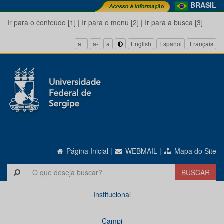
BRASIL
Ir para o conteúdo [1]
|
Ir para o menu [2]
|
Ir para a busca [3]
a+
a-
a
English
Español
Français
Página Inicial
|
WEBMAIL
|
Mapa do Site
Institucional
Campi