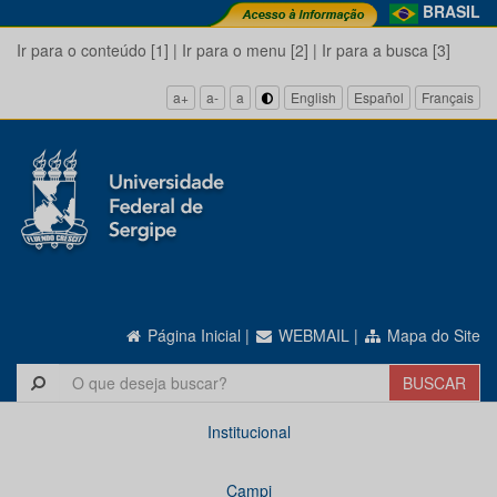
BRASIL
Ir para o conteúdo [1]
|
Ir para o menu [2]
|
Ir para a busca [3]
a+
a-
a
English
Español
Français
Página Inicial
|
WEBMAIL
|
Mapa do Site
Institucional
Campi