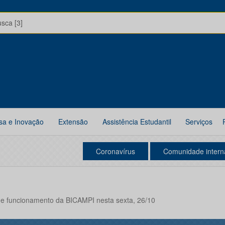
usca [3]
sa e Inovação
Extensão
Assistência Estudantil
Serviços
Coronavírus
Comunidade intern
 de funcionamento da BICAMPI nesta sexta, 26/10