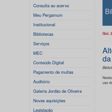
Consulta ao acervo
Bi
Meu Pergamum
Institucional
Qui, 
Bibliotecas
Serviços
Al
MEC
da
Conteúdo Digital
Bibli
Pagamento de multas
Nesta
Auditório
uso d
Galeria Jordão de Oliveira
Novas aquisições
Legislação