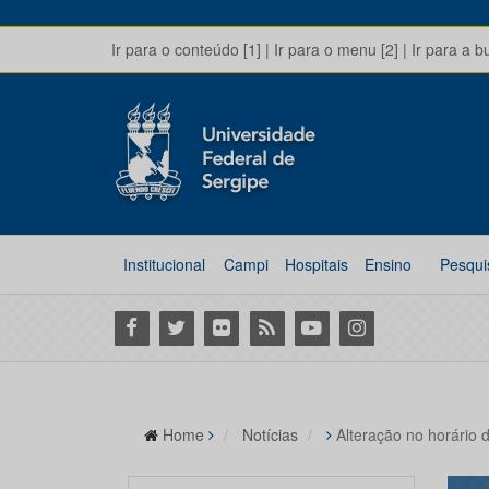
Ir para o conteúdo [1]
|
Ir para o menu [2]
|
Ir para a b
Institucional
Campi
Hospitais
Ensino
Pesqui
Facebook
Twitter
Flickr
RSS
Youtube
Instagram
Home
Notícias
Alteração no horário