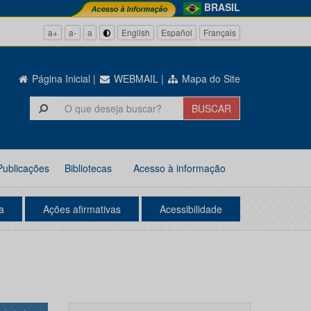
BRASIL
a+
a-
a
English
Español
Français
Página Inicial
|
WEBMAIL
|
Mapa do Site
Publicações
Bibliotecas
Acesso à informação
a
Ações afirmativas
Acessibilidade