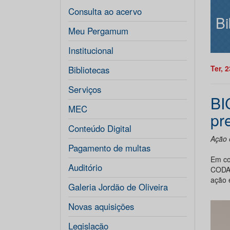
Consulta ao acervo
Bi
Meu Pergamum
Institucional
Ter, 
Bibliotecas
Serviços
BI
MEC
pr
Conteúdo Digital
Ação 
Pagamento de multas
Em co
Auditório
CODAP
ação 
Galeria Jordão de Oliveira
Novas aquisições
Legislação