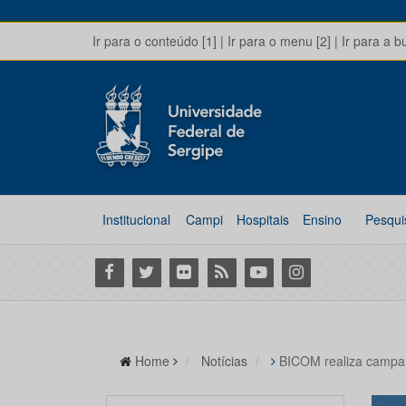
Ir para o conteúdo [1]
|
Ir para o menu [2]
|
Ir para a b
Institucional
Campi
Hospitais
Ensino
Pesqui
Facebook
Twitter
Flickr
RSS
Youtube
Instagram
Home
Notícias
BICOM realiza campa