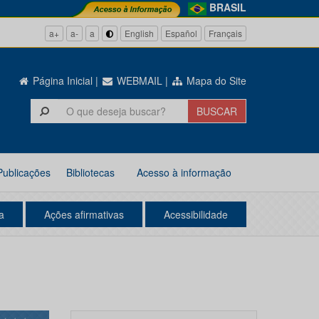
BRASIL
a+
a-
a
English
Español
Français
Página Inicial
|
WEBMAIL
|
Mapa do Site
Publicações
Bibliotecas
Acesso à informação
a
Ações afirmativas
Acessibilidade