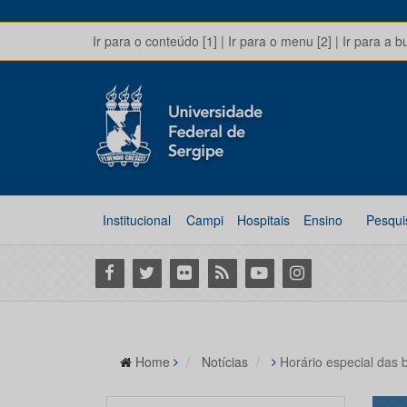
Ir para o conteúdo [1]
|
Ir para o menu [2]
|
Ir para a b
Institucional
Campi
Hospitais
Ensino
Pesqui
Facebook
Twitter
Flickr
RSS
Youtube
Instagram
Home
Notícias
Horário especial das b