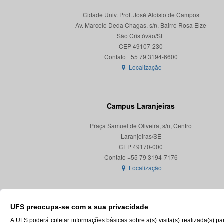
Cidade Univ. Prof. José Aloísio de Campos
Av. Marcelo Deda Chagas, s/n, Bairro Rosa Elze
São Cristóvão/SE
CEP 49107-230
Localização
Campus Laranjeiras
Praça Samuel de Oliveira, s/n, Centro
Laranjeiras/SE
CEP 49170-000
Localização
UFS preocupa-se com a sua privacidade
A UFS poderá coletar informações básicas sobre a(s) visita(s) realizada(s) 