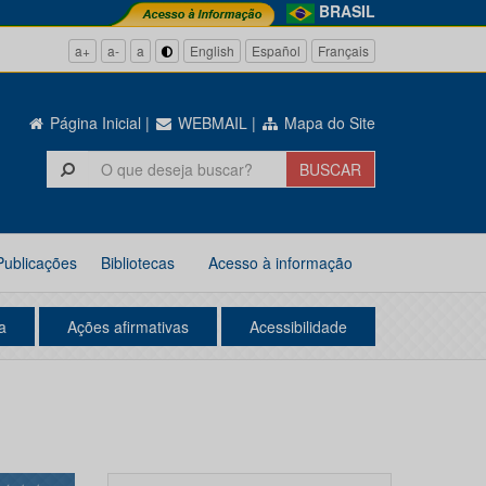
BRASIL
a+
a-
a
English
Español
Français
Página Inicial
|
WEBMAIL
|
Mapa do Site
Publicações
Bibliotecas
Acesso à informação
a
Ações afirmativas
Acessibilidade