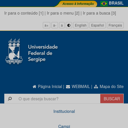
BRASIL
Ir para o conteúdo [1]
|
Ir para o menu [2]
|
Ir para a busca [3]
a+
a-
a
English
Español
Français
Página Inicial
|
WEBMAIL
|
Mapa do Site
Institucional
Campi