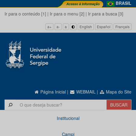
BRASIL
Ir para o conteúdo [1]
|
Ir para o menu [2]
|
Ir para a busca [3]
a+
a-
a
English
Español
Français
Página Inicial
|
WEBMAIL
|
Mapa do Site
Institucional
Campi