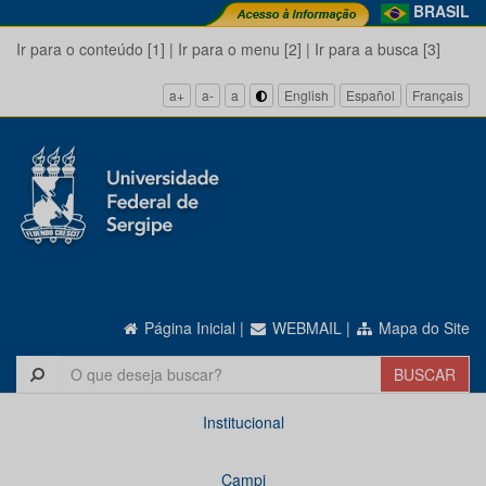
BRASIL
Ir para o conteúdo [1]
|
Ir para o menu [2]
|
Ir para a busca [3]
a+
a-
a
English
Español
Français
Página Inicial
|
WEBMAIL
|
Mapa do Site
Institucional
Campi