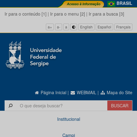
BRASIL
Ir para o conteúdo [1]
|
Ir para o menu [2]
|
Ir para a busca [3]
a+
a-
a
English
Español
Français
Página Inicial
|
WEBMAIL
|
Mapa do Site
Institucional
Campi