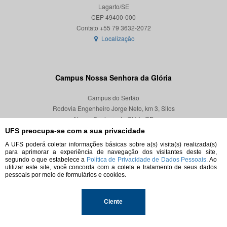
Lagarto/SE
CEP 49400-000
Localização
Campus Nossa Senhora da Glória
Campus do Sertão
Rodovia Engenheiro Jorge Neto, km 3, Silos
Nossa Senhora da Glória/SE
CEP 49680-000
UFS preocupa-se com a sua privacidade
A UFS poderá coletar informações básicas sobre a(s) visita(s) realizada(s)
Localização
para aprimorar a experiência de navegação dos visitantes deste site,
segundo o que estabelece a
Política de Privacidade de Dados Pessoais.
Ao
utilizar este site, você concorda com a coleta e tratamento de seus dados
pessoais por meio de formulários e cookies.
© 2026. Todos os direitos reservados.
Ciente
Universidade Federal de Sergipe.