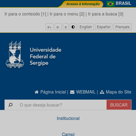
BRASIL
Ir para o conteúdo [1]
|
Ir para o menu [2]
|
Ir para a busca [3]
a+
a-
a
English
Español
Français
Página Inicial
|
WEBMAIL
|
Mapa do Site
Institucional
Campi