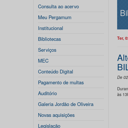
Consulta ao acervo
Bi
Meu Pergamum
Institucional
Ter, 
Bibliotecas
Serviços
Al
MEC
BI
Conteúdo Digital
De 02
Pagamento de multas
Duran
Auditório
às 13
Galeria Jordão de Oliveira
Novas aquisições
Legislação