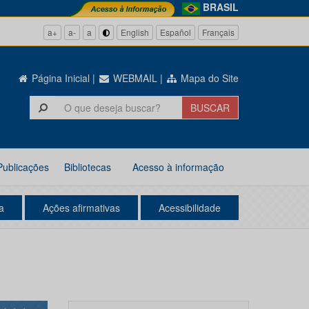
BRASIL
a+
a-
a
English
Español
Français
Página Inicial
|
WEBMAIL
|
Mapa do Site
Publicações
Bibliotecas
Acesso à informação
a
Ações afirmativas
Acessibilidade