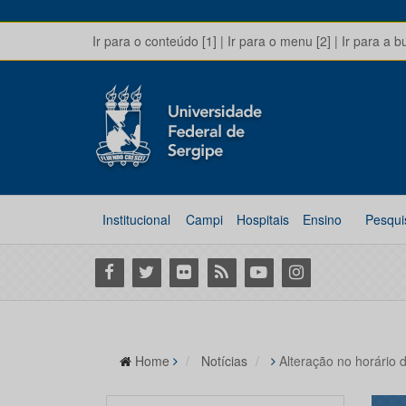
Ir para o conteúdo [1]
|
Ir para o menu [2]
|
Ir para a b
Institucional
Campi
Hospitais
Ensino
Pesqui
Facebook
Twitter
Flickr
RSS
Youtube
Instagram
Home
Notícias
Alteração no horário