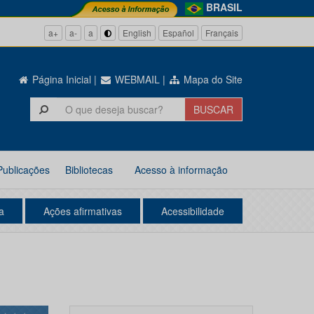
BRASIL
a+
a-
a
English
Español
Français
Página Inicial
|
WEBMAIL
|
Mapa do Site
Publicações
Bibliotecas
Acesso à informação
a
Ações afirmativas
Acessibilidade