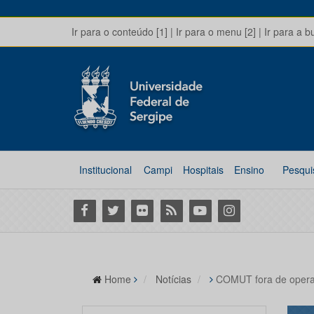
Ir para o conteúdo [1]
|
Ir para o menu [2]
|
Ir para a b
Institucional
Campi
Hospitais
Ensino
Pesqui
Facebook
Twitter
Flickr
RSS
Youtube
Instagram
Home
Notícias
COMUT fora de opera