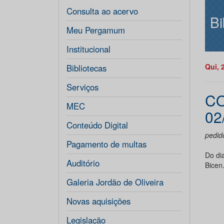
Consulta ao acervo
Bi
Meu Pergamum
Institucional
Qui, 
Bibliotecas
Serviços
CO
MEC
02
Conteúdo Digital
pedid
Pagamento de multas
Do di
Auditório
Bicen
Galeria Jordão de Oliveira
Novas aquisições
Legislação