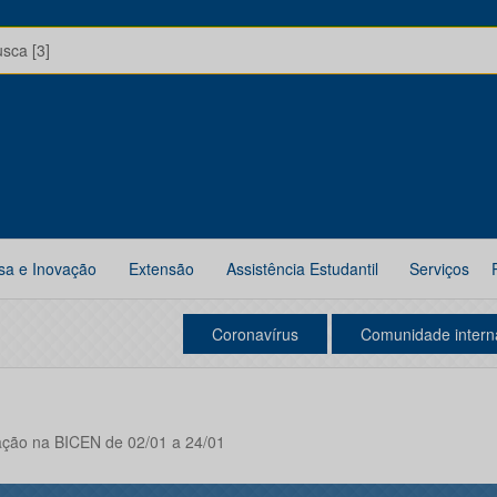
usca [3]
sa e Inovação
Extensão
Assistência Estudantil
Serviços
Coronavírus
Comunidade intern
ção na BICEN de 02/01 a 24/01