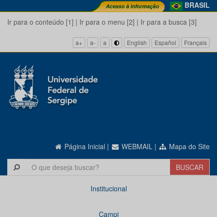
BRASIL
Ir para o conteúdo [1]
|
Ir para o menu [2]
|
Ir para a busca [3]
a+
a-
a
English
Español
Français
Página Inicial
|
WEBMAIL
|
Mapa do Site
Institucional
Campi