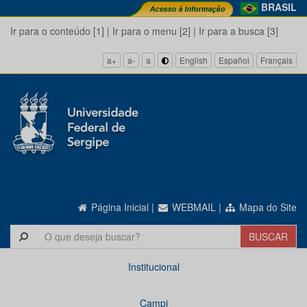
BRASIL
Ir para o conteúdo [1]
|
Ir para o menu [2]
|
Ir para a busca [3]
a+
a-
a
English
Español
Français
Página Inicial
|
WEBMAIL
|
Mapa do Site
Institucional
Campi